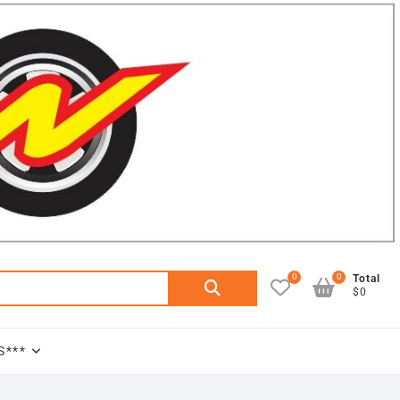
0
0
Buscar
Total
$0
por:
S***