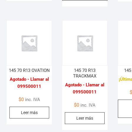
145 70 R13 OVATION
145 70 R13
145
TRACKMAX
Agotado - Llamar al
¡Últim
Agotado - Llamar al
099500011
099500011
$
0
inc. IVA
$
0
inc. IVA
Leer más
Leer más