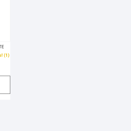
TE
! (1)