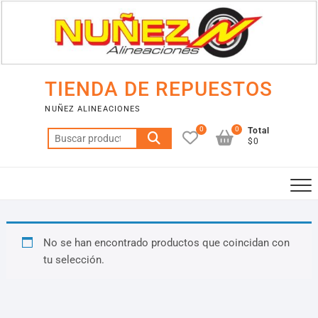
Saltar
al
contenido
TIENDA DE REPUESTOS
NUÑEZ ALINEACIONES
0
0
Total
Buscar
$0
por:
No se han encontrado productos que coincidan con
tu selección.