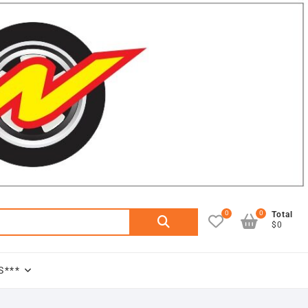
0
0
Buscar
Total
$0
por:
S***