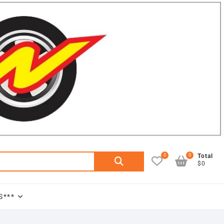
0
0
Buscar
Total
$0
por:
S***