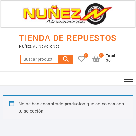
Saltar
al
contenido
TIENDA DE REPUESTOS
NUÑEZ ALINEACIONES
0
0
Total
Buscar
$0
por:
No se han encontrado productos que coincidan con
tu selección.