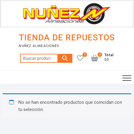
Saltar
al
contenido
TIENDA DE REPUESTOS
NUÑEZ ALINEACIONES
0
0
Total
Buscar
$0
por:
No se han encontrado productos que coincidan con
tu selección.