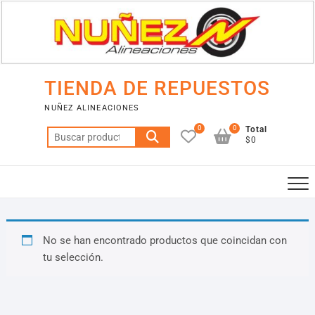
Saltar
al
contenido
TIENDA DE REPUESTOS
NUÑEZ ALINEACIONES
0
0
Total
Buscar
$0
por:
No se han encontrado productos que coincidan con
tu selección.