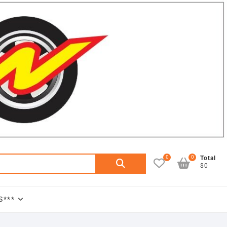
0
0
Buscar
Total
$0
por:
S***